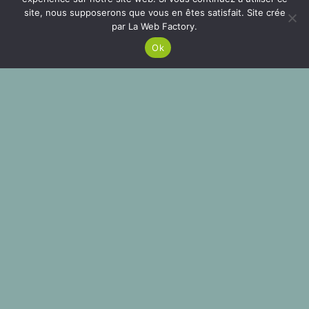
site, nous supposerons que vous en êtes satisfait. Site crée
par La Web Factory.
Ce site utilise des cookies. Si vous continuez votre
navigation nous estimons que vous êtes en accord
ACCEPTER
Ok
avec ça.
MENTIONS LÉGALES
keyboard_arrow_up