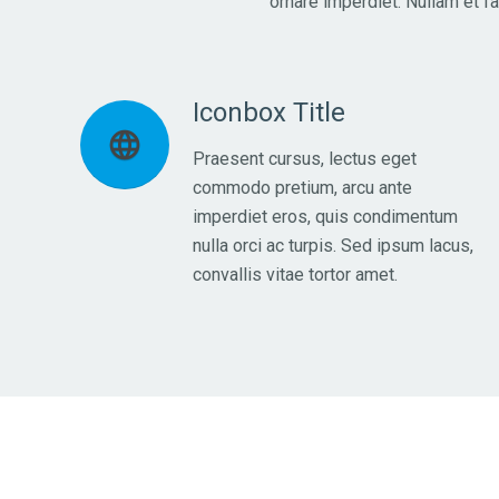
ornare imperdiet. Nullam et f
Iconbox Title
language
Praesent cursus, lectus eget
commodo pretium, arcu ante
imperdiet eros, quis condimentum
nulla orci ac turpis. Sed ipsum lacus,
convallis vitae tortor amet.