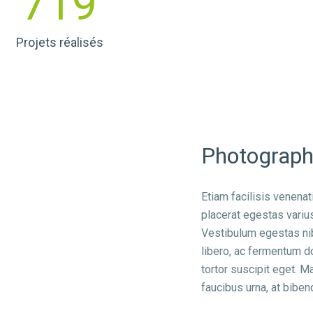
719
Projets réalisés
Photography
Etiam facilisis venena
placerat egestas variu
Vestibulum egestas nibh
libero, ac fermentum do
tortor suscipit eget. 
faucibus urna, at bibe