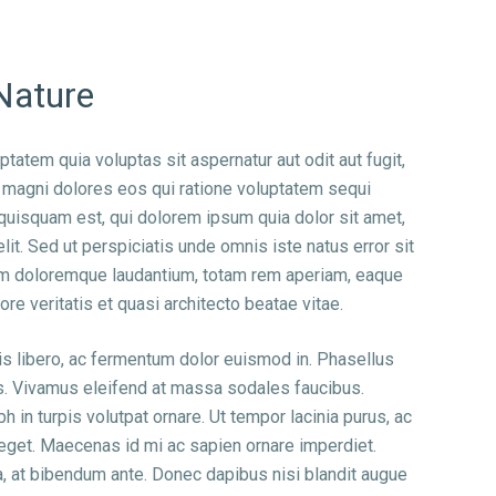
Nature
atem quia voluptas sit aspernatur aut odit aut fugit,
 magni dolores eos qui ratione voluptatem sequi
quisquam est, qui dolorem ipsum quia dolor sit amet,
elit. Sed ut perspiciatis unde omnis iste natus error sit
m doloremque laudantium, totam rem aperiam, eaque
ore veritatis et quasi architecto beatae vitae.
tis libero, ac fermentum dolor euismod in. Phasellus
s. Vivamus eleifend at massa sodales faucibus.
 in turpis volutpat ornare. Ut tempor lacinia purus, ac
 eget. Maecenas id mi ac sapien ornare imperdiet.
a, at bibendum ante. Donec dapibus nisi blandit augue