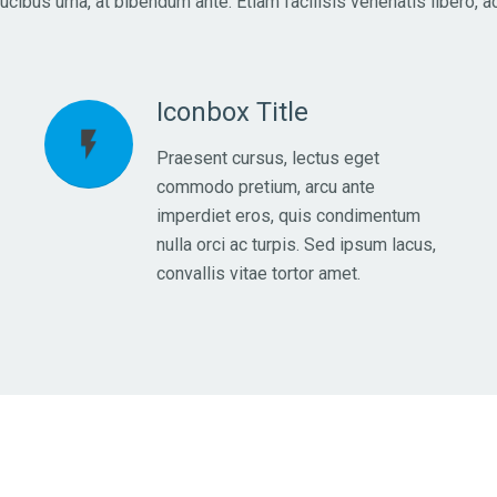
aucibus urna, at bibendum ante. Etiam facilisis venenatis libero, 
Iconbox Title
flash_on
Praesent cursus, lectus eget
commodo pretium, arcu ante
imperdiet eros, quis condimentum
nulla orci ac turpis. Sed ipsum lacus,
convallis vitae tortor amet.