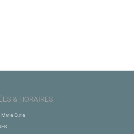
ES & HORAIRES
 Marie Curie
UES