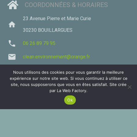
COORDONNÉES & HORAIRES
23 Avenue Pierre et Marie Curie
home
30230 BOUILLARGUES
phone
06 26 89 79 95
mail
clean.environnement@orange.fr
HORAIRES
Nous utilisons des cookies pour vous garantir la meilleure
expérience sur notre site web. Si vous continuez à utiliser ce
Du lundi au samedi De 5h à 22h
site, nous supposerons que vous en êtes satisfait. Site crée
par La Web Factory.
Ce site utilise des cookies. Si vous continuez votre
navigation nous estimons que vous êtes en accord
ACCEPTER
Ok
avec ça.
MENTIONS LÉGALES
MENTIONS LÉGALES
keyboard_arrow_up
© 2026 Tous droits réservés.