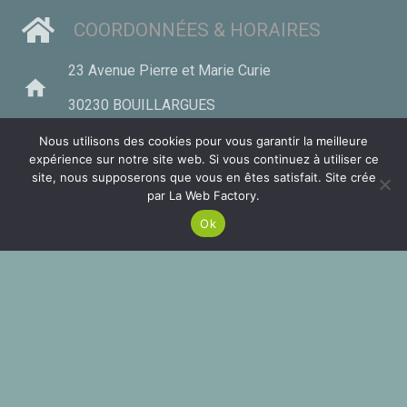
COORDONNÉES & HORAIRES
23 Avenue Pierre et Marie Curie
home
30230 BOUILLARGUES
phone
Nous utilisons des cookies pour vous garantir la meilleure
06 26 89 79 95
expérience sur notre site web. Si vous continuez à utiliser ce
site, nous supposerons que vous en êtes satisfait. Site crée
mail
clean.environnement@orange.fr
par La Web Factory.
Ce site utilise des cookies. Si vous continuez votre
navigation nous estimons que vous êtes en accord
ACCEPTER
HORAIRES
Ok
avec ça.
MENTIONS LÉGALES
Du lundi au samedi De 5h à 22h
keyboard_arrow_up
MENTIONS LÉGALES
© 2026 Tous droits réservés.