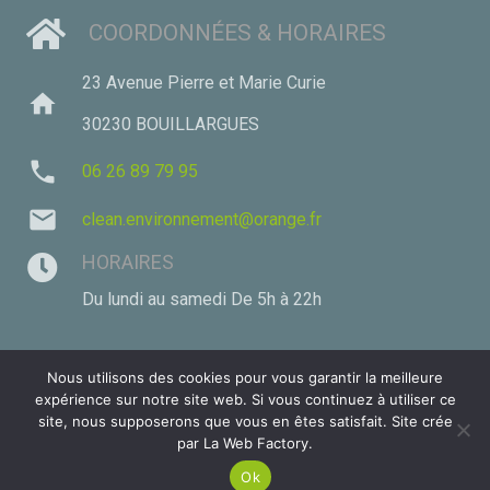
COORDONNÉES & HORAIRES
23 Avenue Pierre et Marie Curie
home
30230 BOUILLARGUES
phone
06 26 89 79 95
mail
clean.environnement@orange.fr
HORAIRES
Du lundi au samedi De 5h à 22h
Nous utilisons des cookies pour vous garantir la meilleure
expérience sur notre site web. Si vous continuez à utiliser ce
MENTIONS LÉGALES
site, nous supposerons que vous en êtes satisfait. Site crée
par La Web Factory.
Ce site utilise des cookies. Si vous continuez votre
navigation nous estimons que vous êtes en accord
ACCEPTER
© 2026 Tous droits réservés.
Ok
avec ça.
MENTIONS LÉGALES