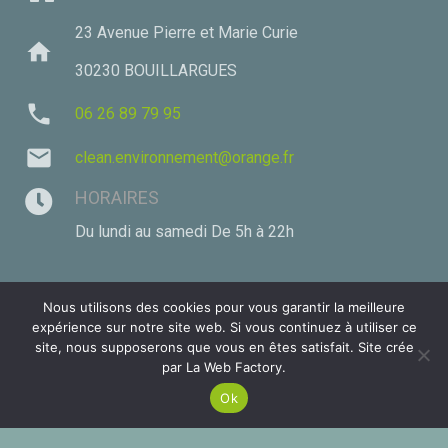
23 Avenue Pierre et Marie Curie
home
30230 BOUILLARGUES
phone
06 26 89 79 95
mail
clean.environnement@orange.fr
HORAIRES
Du lundi au samedi De 5h à 22h
Nous utilisons des cookies pour vous garantir la meilleure
expérience sur notre site web. Si vous continuez à utiliser ce
MENTIONS LÉGALES
site, nous supposerons que vous en êtes satisfait. Site crée
par La Web Factory.
Ce site utilise des cookies. Si vous continuez votre
© 2026 Tous droits réservés.
navigation nous estimons que vous êtes en accord
ACCEPTER
Ok
avec ça.
MENTIONS LÉGALES
keyboard_arrow_up
Site créé par
La Web Factory by SOCOM