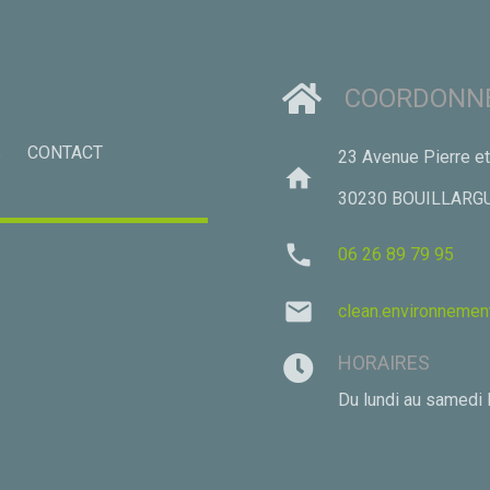
COORDONNÉ
S
CONTACT
23 Avenue Pierre et
home
30230 BOUILLARG
phone
06 26 89 79 95
mail
clean.environnemen
HORAIRES
Du lundi au samedi