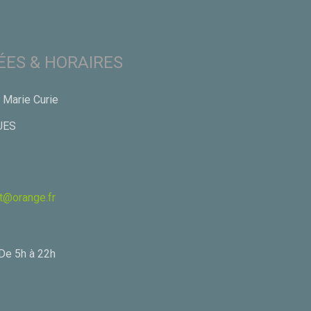
ES & HORAIRES
 Marie Curie
UES
t@orange.fr
 De 5h à 22h