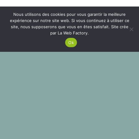
Nous utilisons des cookies pour vous garantir la meilleure
expérience sur notre site web. Si vous continuez à utiliser ce
site, nous supposerons que vous en êtes satisfait. Site crée
par La Web Factory.
Ce site utilise des cookies. Si vous continuez votre
navigation nous estimons que vous êtes en accord
ACCEPTER
Ok
avec ça.
MENTIONS LÉGALES
keyboard_arrow_up