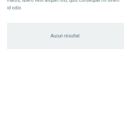
mattis, libero velit aliquet nisl, quis consequat mi lorem
id odio.
Aucun résultat.